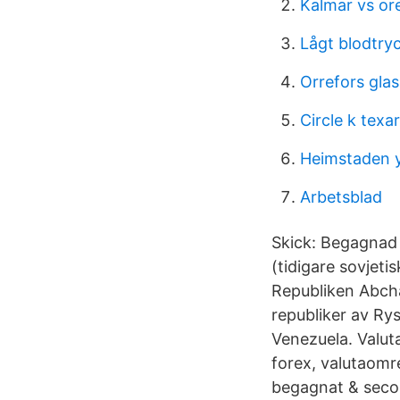
Kalmar vs or
Lågt blodtry
Orrefors glas
Circle k texa
Heimstaden y
Arbetsblad
Skick: Begagnad 
(tidigare sovjeti
Republiken Abcha
republiker av Rys
Venezuela. Valuta
forex, valutaomr
begagnat & secon