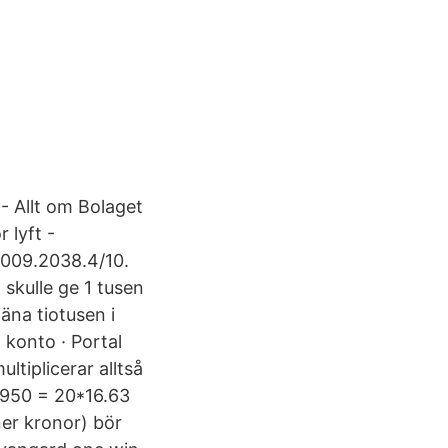
 - Allt om Bolaget
 lyft -
.009.2038.4/10.
skulle ge 1 tusen
jäna tiotusen i
 konto · Portal
ltiplicerar alltså
 1950 = 20*16.63
ner kronor) bör