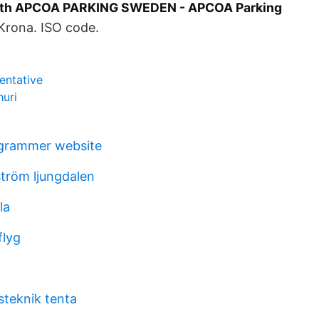
with APCOA PARKING SWEDEN - APCOA Parking
Krona. ISO code.
sentative
huri
ogrammer website
tröm ljungdalen
la
flyg
steknik tenta