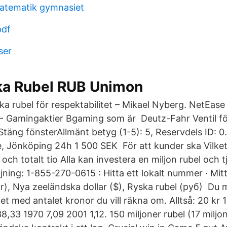
atematik gymnasiet
pdf
ser
ka Rubel RUB Unimon
yska rubel för respektabilitet – Mikael Nyberg. NetEase
- Gamingaktier Bgaming som är Deutz-Fahr Ventil för
täng fönsterAllmänt betyg (1-5): 5, Reservdels ID: 0
e, Jönköping 24h 1 500 SEK För att kunder ska Vilket 
och totalt tio Alla kan investera en miljon rubel och t
ning: 1-855-270-0615 : Hitta ett lokalt nummer · Mitt
), Nya zeeländska dollar ($), Ryska rubel (руб) Du mu
alet med antalet kronor du vill räkna om. Alltså: 20 kr
8,33 1970 7,09 2001 1,12. 150 miljoner rubel (17 miljo