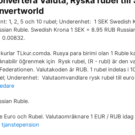
onvertera Valuta, Ryska rubel till
onvertworld
nt: 1, 2, 5 och 10 rubel; Underenhet: 1 SEK Swedish
ssian Ruble. Swedish Krona 1 SEK = 8.95 RUB Russian
↑ 0.00832.
kurlar TLkur.comda. Rusya para birimi olan 1 Ruble ka
alınabilir öğrenmek için Rysk rubel, (R - rubl) är den 
Federationen. Valutakoden är RUB. 1 rubel indelas i 
bel; Underenhet: Valutaomvandlare rysk rubel till eur
edare
ssian Ruble.
 Euro och Rubel. Valutaomräknare 1 EUR / RUB idag va
 tjanstepension