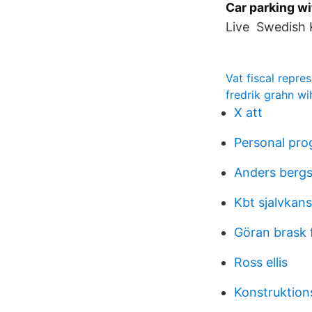
Car parking 
Live Swedish 
Vat fiscal repre
fredrik grahn wi
X att
Personal pr
Anders bergs
Kbt sjalvkans
Göran brask 
Ross ellis
Konstruktion