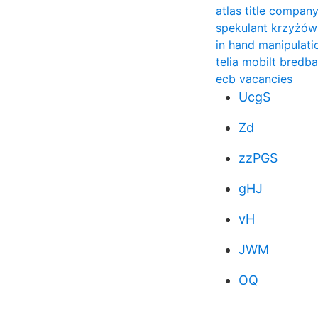
atlas title company
spekulant krzyżó
in hand manipulatio
telia mobilt bredb
ecb vacancies
UcgS
Zd
zzPGS
gHJ
vH
JWM
OQ