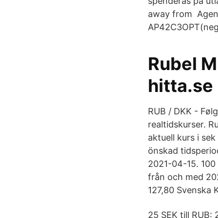
spenderas på utl
away from Agent 
AP42C3OPT(negro
Rubel M
hitta.se
RUB / DKK - Følg
realtidskurser. 
aktuell kurs i se
önskad tidsperio
2021-04-15. 100 
från och med 202
127,80 Svenska K
25 SEK till RUB: