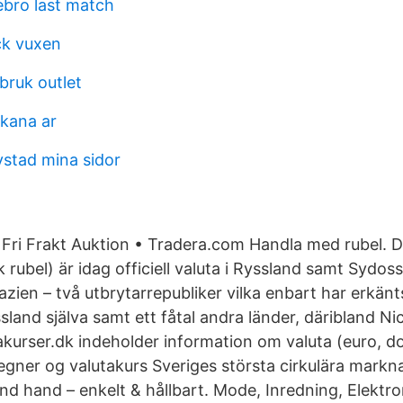
ebro last match
ck vuxen
bruk outlet
rkana ar
stad mina sidor
Fri Frakt Auktion • Tradera.com Handla med rubel. D
sk rubel) är idag officiell valuta i Ryssland samt Sydos
zien – två utbrytarrepubliker vilka enbart har erkän
sland själva samt ett fåtal andra länder, däribland N
kurser.dk indeholder information om valuta (euro, dol
egner og valutakurs Sveriges största cirkulära markna
d hand – enkelt & hållbart. Mode, Inredning, Elektro