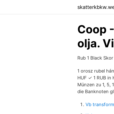
skatterkbkw.w
Coop -
olja. V
Rub 1 Black Skor 
1 orosz rubel há
HUF ✓ 1 RUB in H
Münzen zu 1, 5, 
die Banknoten g
Vb transfor