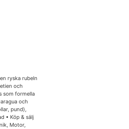
en ryska rubeln
setien och
ts som formella
icaragua och
lar, pund),
d • Köp & sälj
nik, Motor,