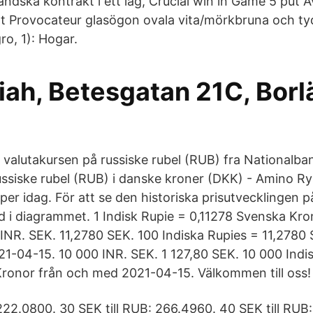
ändska kontrakt i ett lag, Crucial win in Game 5 put
Provocateur glasögon ovala vita/mörkbruna och tydl
, 1): Hogar.
iah, Betesgatan 21C, Bor
 valutakursen på russiske rubel (RUB) fra Nationalb
Russiske rubel (RUB) i danske kroner (DKK) - Amino Ry
k per idag. För att se den historiska prisutvecklingen p
d i diagrammet. 1 Indisk Rupie = 0,11278 Svenska Kr
INR. SEK. 11,2780 SEK. 100 Indiska Rupies = 11,2780
1-04-15. 10 000 INR. SEK. 1 127,80 SEK. 10 000 Indis
ronor från och med 2021-04-15. Välkommen till oss!
 222.0800. 30 SEK till RUB: 266.4960. 40 SEK till RUB