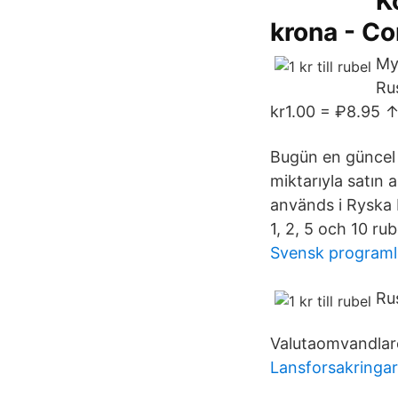
K
krona - C
My
Ru
kr1.00 = ₽8.95 
Bugün en güncel 
miktarıyla satın 
används i Ryska 
1, 2, 5 och 10 ru
Svensk programl
Ru
Valutaomvandlare
Lansforsakringar