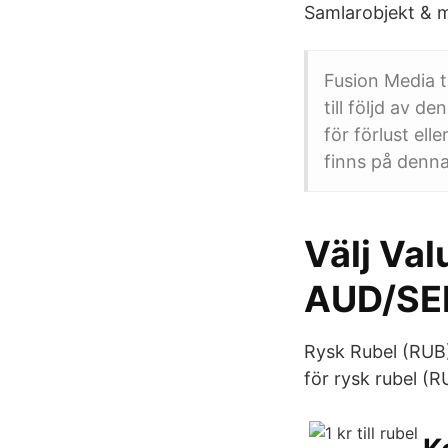
Samlarobjekt & m
Fusion Media t
till följd av 
för förlust el
finns på denna
Välj Val
AUD/SE
Rysk Rubel (RUB)
för rysk rubel (R