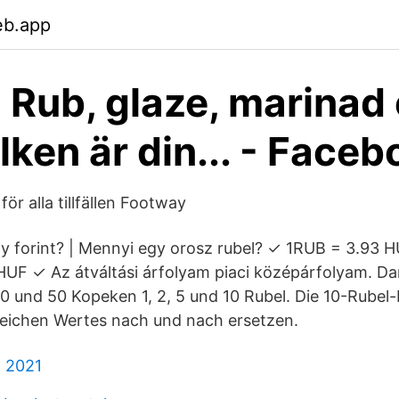
eb.app
 Rub, glaze, marinad 
ilken är din... - Face
för alla tillfällen Footway
ny forint? | Mennyi egy orosz rubel? ✓ 1RUB = 3.93 
UF ✓ Az átváltási árfolyam piaci középárfolyam. Da
10 und 50 Kopeken 1, 2, 5 und 10 Rubel. Die 10-Rubel
leichen Wertes nach und nach ersetzen.
m 2021