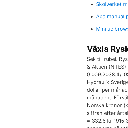
Skolverket m
Apa manual 
Mini uc brow
Växla Rys
Sek till rubel. R
& Aktien (NTES) 
0.009.2038.4/10S
Hydraulik Sverig
dollar per månad 
månaden, Försälj
Norska kronor (kr
siffran efter årt
= 332.6 kr 1915 3