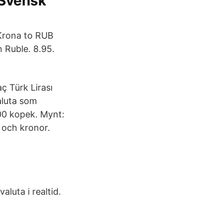
 Svensk
 Krona to RUB
 Ruble. 8.95.
ç Türk Lirası
valuta som
100 kopek. Mynt:
o och kronor.
luta i realtid.