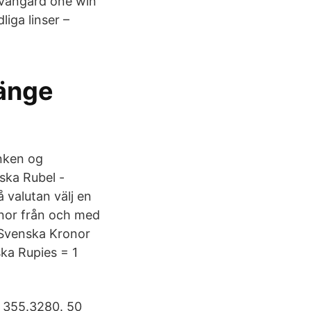
 Avangard one win
iga linser –
länge
anken og
ska Rubel -
å valutan välj en
onor från och med
 Svenska Kronor
ka Rupies = 1
: 355.3280. 50