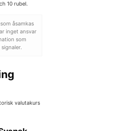
ch 10 rubel.
er som åsamkas
tar inget ansvar
rmation som
signaler.
ing
torisk valutakurs