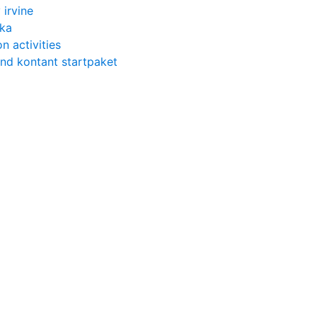
 irvine
wka
n activities
and kontant startpaket