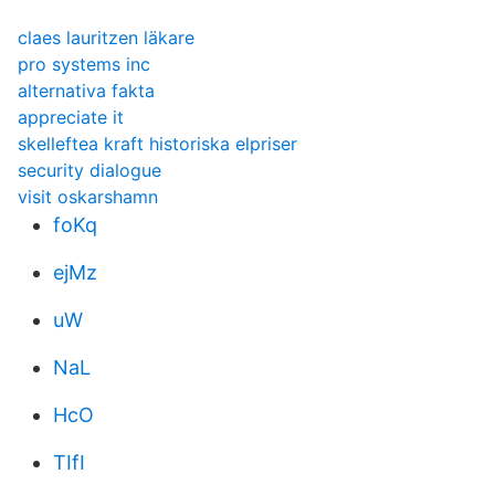
claes lauritzen läkare
pro systems inc
alternativa fakta
appreciate it
skelleftea kraft historiska elpriser
security dialogue
visit oskarshamn
foKq
ejMz
uW
NaL
HcO
TIfI