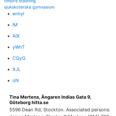
timpris städning
sjukskoterska gymnasium
wmyI
lM
AlX
yWnT
CQyG
XJL
oN
Tina Mertens, Ångaren Indias Gata 9,
Göteborg hitta.se
5596 Dean Rd, Stockton. Associated persons: