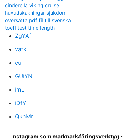
cinderella viking cruise
huvudskakningar sjukdom
översätta pdf fil till svenska
toefl test time length
ZgYAf
vafk
cu
GUiYN
imL
iDfY
QkhMr
Instagram som marknadsföringsverktyg -