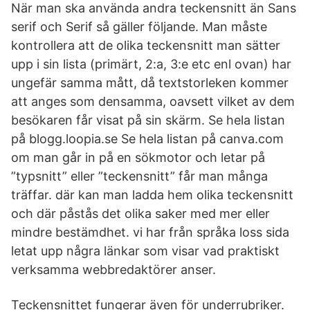
När man ska använda andra teckensnitt än Sans
serif och Serif så gäller följande. Man måste
kontrollera att de olika teckensnitt man sätter
upp i sin lista (primärt, 2:a, 3:e etc enl ovan) har
ungefär samma mått, då textstorleken kommer
att anges som densamma, oavsett vilket av dem
besökaren får visat på sin skärm. Se hela listan
på blogg.loopia.se Se hela listan på canva.com
om man går in på en sökmotor och letar på
”typsnitt” eller ”teckensnitt” får man många
träffar. där kan man ladda hem olika teckensnitt
och där påstås det olika saker med mer eller
mindre bestämdhet. vi har från språka loss sida
letat upp några länkar som visar vad praktiskt
verksamma webbredaktörer anser.
Teckensnittet fungerar även för underrubriker.