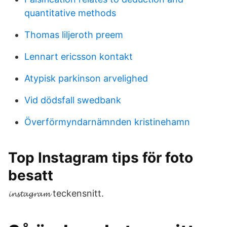
quantitative methods
Thomas liljeroth preem
Lennart ericsson kontakt
Atypisk parkinson arvelighed
Vid dödsfall swedbank
Överförmyndarnämnden kristinehamn
Top Instagram tips för foto
besatt
𝓲𝓷𝓼𝓽𝓪𝓰𝓻𝓪𝓶 teckensnitt.