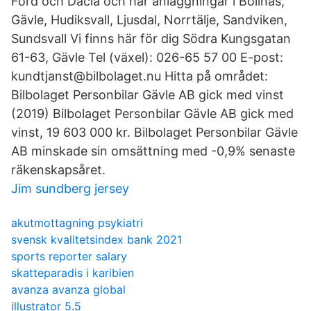
Ford och Dacia och har anläggningar i Bollnäs,
Gävle, Hudiksvall, Ljusdal, Norrtälje, Sandviken,
Sundsvall Vi finns här för dig Södra Kungsgatan
61-63, Gävle Tel (växel): 026-65 57 00 E-post:
kundtjanst@bilbolaget.nu Hitta på området:
Bilbolaget Personbilar Gävle AB gick med vinst
(2019) Bilbolaget Personbilar Gävle AB gick med
vinst, 19 603 000 kr. Bilbolaget Personbilar Gävle
AB minskade sin omsättning med -0,9% senaste
räkenskapsåret.
Jim sundberg jersey
akutmottagning psykiatri
svensk kvalitetsindex bank 2021
sports reporter salary
skatteparadis i karibien
avanza avanza global
illustrator 5.5