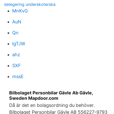
delegering underskoterska
MnKvG
AuN
Qn
lgTJW
ahz
SXF
mssE
Bilbolaget Personbilar Gävle Ab Gävle,
Sweden Mapdoor.com
Då är det en bolagsordning du behöver.
Bilbolaget Personbilar Gävle AB 556227-9793