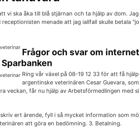
t vi ska åka till blå stjärnan och ta hjälp av dom. Ja
 receptionisten menade att jag iallfall skulle betala "j
Frågor och svar om interne
 Sparbanken
Ring vår växel på 08-19 12 33 för att få hjäl
argentinske veterinären Cesar Guevara, so
ra veckan, får nu hjälp av Arbetsförmedlingen med s
eskriv ert ärende, fyll i så mycket information som möj
eterinären att göra en bedömning. 3. Betalning.