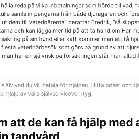
hålla reda på vilka inbetalningar som hörde till vad.
skulle samla in pengarna från både djurägaren och för
ut dem till veterinärerna” berättar Fredrik, ”så slippe
itarna och kan lägga mer tid på att ta hand om Har m
rsäkring på sin hund eller katt kommer man att få hj
 flesta veterinärbesök som görs på grund av att djuret 
man har en självrisk på försäkringen står man alltid 
älv vad du vill betala för hjälpen. Hitta priser och tj
ed hjälp av våra självserviceverktyg.
m att de kan få hjälp med 
in tandvård