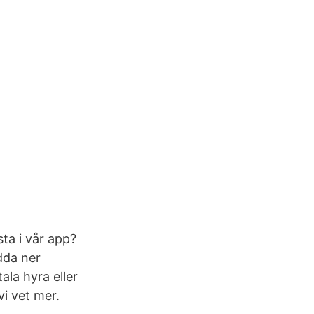
sta i vår app?
adda ner
ala hyra eller
i vet mer.