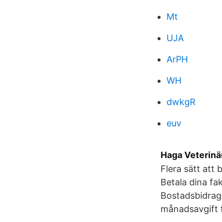
Mt
UJA
ArPH
WH
dwkgR
euv
Haga Veterinä
Flera sätt att
Betala dina fa
Bostadsbidrag 
månadsavgift f