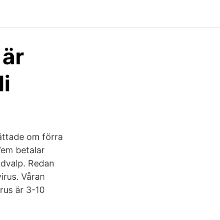
 är
li
ättade om förra
Vem betalar
ndvalp. Redan
virus. Våran
rus är 3-10