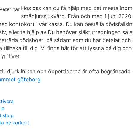
Hos oss kan du få hjälp med det mesta inom
smådjurssjukvård. Från och med 1 juni 2020 
ed kontokort i vår kassa. Du kan beställa dödsfallsi
älv, eller ta hjälp av Du behöver släktutredningen så 
företräda dödsboet. på sådant som du har betalat oc
 tillbaka till dig Vi finns här för att lyssna på dig oc
g i livet.
ill djurkliniken och öppettiderna är ofta begränsade.
rammet göteborg
tivera
le
ebshop
 ta be körkort