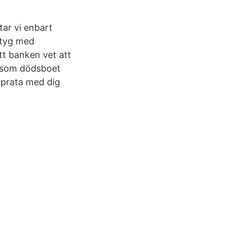
tar vi enbart
ntyg med
att banken vet att
h som dödsboet
h prata med dig