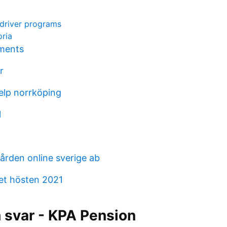
 driver programs
oria
uments
r
lp norrköping
l
ården online sverige ab
tet hösten 2021
 svar - KPA Pension