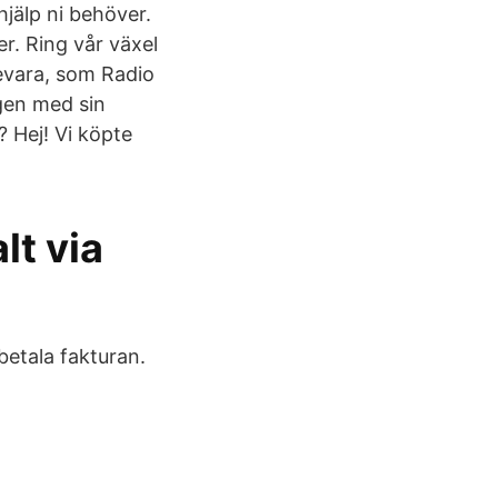
hjälp ni behöver.
r. Ring vår växel
uevara, som Radio
gen med sin
 Hej! Vi köpte
lt via
 betala fakturan.