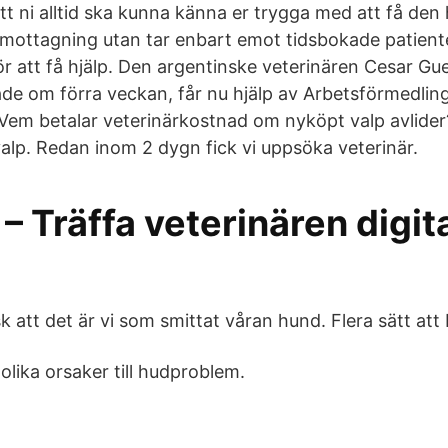
tt ni alltid ska kunna känna er trygga med att få den 
tmottagning utan tar enbart emot tidsbokade patiente
ör att få hjälp. Den argentinske veterinären Cesar G
de om förra veckan, får nu hjälp av Arbetsförmedlin
 Vem betalar veterinärkostnad om nyköpt valp avlider?
alp. Redan inom 2 dygn fick vi uppsöka veterinär.
 – Träffa veterinären digita
sk att det är vi som smittat våran hund. Flera sätt att
lika orsaker till hudproblem.