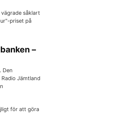
g vägrade såklart
our"-priset på
tbanken –
p. Den
m Radio Jämtland
in
ligt för att göra