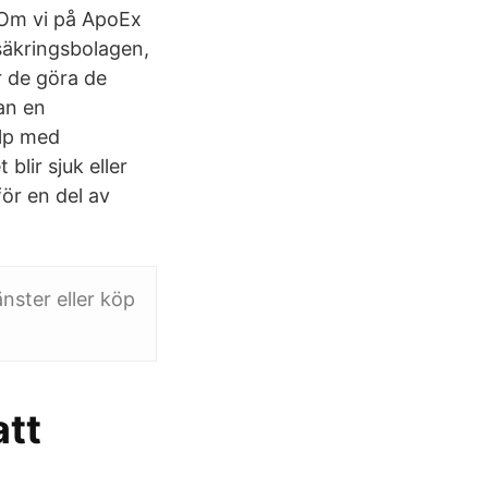
 ”Om vi på ApoEx
säkringsbolagen,
r de göra de
an en
älp med
blir sjuk eller
för en del av
änster eller köp
att