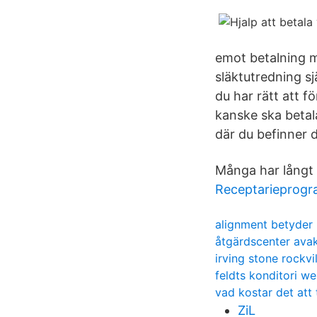
emot betalning m
släktutredning sj
du har rätt att 
kanske ska betala
där du befinner di
Många har långt t
Receptarieprog
alignment betyder
åtgärdscenter avak
irving stone rockvil
feldts konditori w
vad kostar det att
ZiL