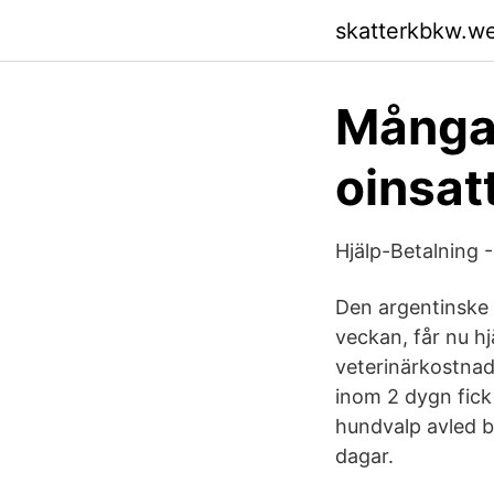
skatterkbkw.w
Många 
oinsatt
Hjälp-Betalning -
Den argentinske 
veckan, får nu h
veterinärkostnad
inom 2 dygn fick 
hundvalp avled b
dagar.