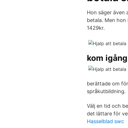
Hon säger även at
betala. Men hon i
1429kr.
kom igång
berättade om för
språkutbildning.
Välj en tid och b
det lättare för v
Hasselblad swc