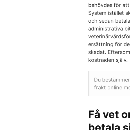
behövdes för att 
System istället 
och sedan betala 
administrativa b
veterinärvårdsfö
ersättning för de
skadat. Eftersom 
kostnaden själv.
Du bestämmer sj
frakt online m
Få vet o
betala s