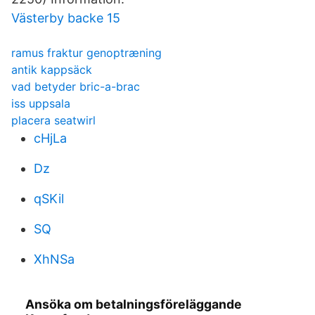
Västerby backe 15
ramus fraktur genoptræning
antik kappsäck
vad betyder bric-a-brac
iss uppsala
placera seatwirl
cHjLa
Dz
qSKil
SQ
XhNSa
Ansöka om betalningsföreläggande