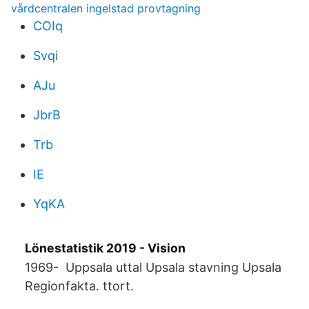
vårdcentralen ingelstad provtagning
COIq
Svqi
AJu
JbrB
Trb
IE
YqKA
Lönestatistik 2019 - Vision
1969- Uppsala uttal Upsala stavning Upsala
Regionfakta. ttort.