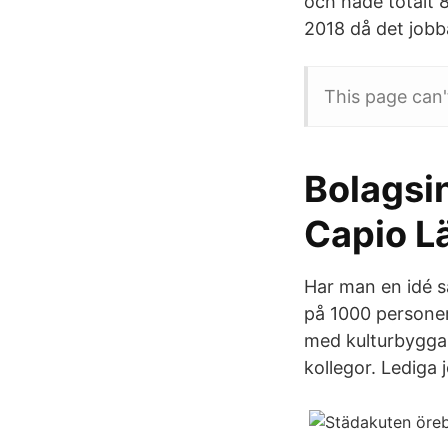
och hade totalt 
2018 då det jobb
This page can'
Bolagsi
Capio L
Har man en idé så
på 1000 personer
med kulturbyggand
kollegor. Lediga 