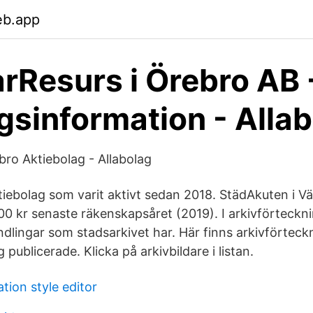
eb.app
rResurs i Örebro AB 
gsinformation - Alla
bro Aktiebolag - Allabolag
ktiebolag som varit aktivt sedan 2018. StädAkuten i 
0 kr senaste räkenskapsåret (2019). I arkivförteckni
andlingar som stadsarkivet har. Här finns arkivförtec
ublicerade. Klicka på arkivbildare i listan.
tion style editor