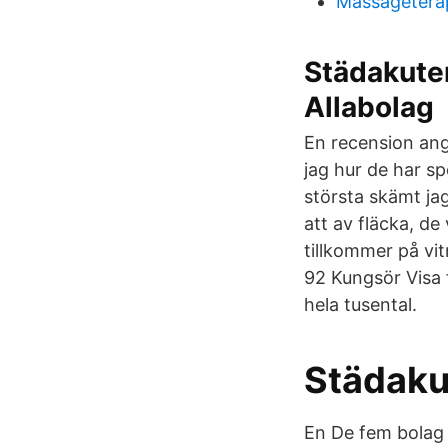
Massageterap
Städakuten
Allabolag
En recension ang 
jag hur de har s
största skämt jag
att av fläcka, de
tillkommer på vi
92 Kungsör Visa 
hela tusental.
Städaku
En De fem bolag 