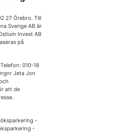
 27 Örebro. Till
na Sverige AB är
Ostium Invest AB
aseras på
 Telefon: 010-18
Orgnr Jeta Jon
-och
ör att de
resse.
söksparkering -
öksparkering -