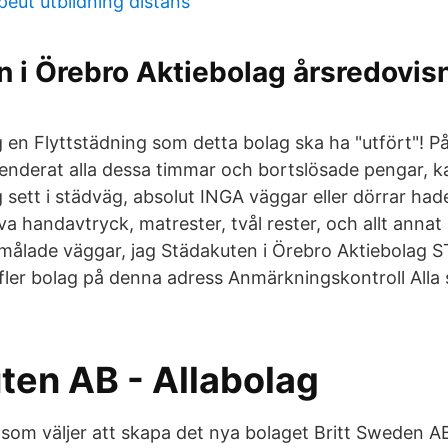
eut utbildning distans
 i Örebro Aktiebolag årsredovisn
en Flyttstädning som detta bolag ska ha "utfört"! På 
penderat alla dessa timmar och bortslösade pengar, k
 sett i städväg, absolut INGA väggar eller dörrar had
 va handavtryck, matrester, tvål rester, och allt annat
tmålade väggar, jag Städakuten i Örebro Aktiebolag
fler bolag på denna adress Anmärkningskontroll Alla s
ten AB - Allabolag
som väljer att skapa det nya bolaget Britt Sweden AB