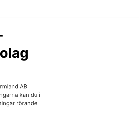
-
bolag
Värmland AB
ngarna kan du i
kningar rörande