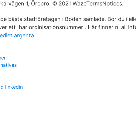
rskarvägen 1, Örebro. © 2021 WazeTermsNotices.
a de bästa städföretagen i Boden samlade. Bor du i ell
r ett har orginisationsnummer . Här finner ni all in
ediet argenta
ner
rnatives
d linkedin