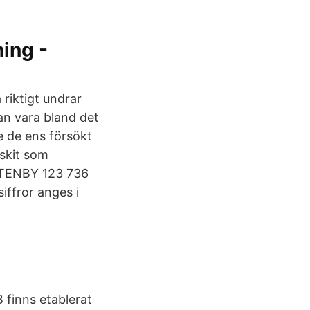
ing -
riktigt undrar
an vara bland det
e de ens försökt
 skit som
 STENBY 123 736
iffror anges i
 finns etablerat