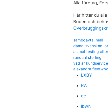
Alla företag, Fo
Här hittar du all
Boden och behöve
Overbruggingskr
samboavtal mall
damallsvenskan lö
animal testing alte
randahl sterling
vad är kundservice
alexandra fleetwoo
LXBY
RA
cc
lbwN