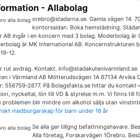
ormation - Allabolag
orebro@stadarna.se. Gamla vägen 14. 702
kontorssidan. Boka hemstädning. Städar
r AB ingår i en koncern med 3 bolag. Moderbolag är 
rbolag är MK International AB. Koncernstrukturen b
019-12.
ter rut avdrag. Kontakt. info@stadakutenivarmland.se.
ten i Värmland AB Mötterudsvägen 1A 67134 Arvika 
 556759-2877. På Bolagsfakta.se hittar du kontakt
n, nyckeltal, lön till VD & styrelse m.m. Vi finns till f
 problemen blir mindre om alkohol säljs utan vinstint
skt medborgarskap för barn under 18 år
Se alla ger tillgng befattningshavare. Be
Alla företag, Forskarvägen 1Örebro. Bes