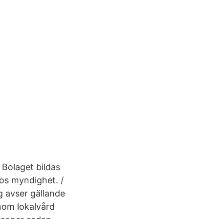
 Bolaget bildas
os myndighet. /
g avser gällande
nom lokalvård