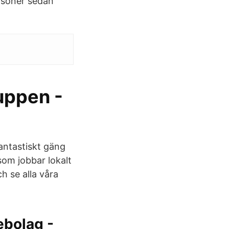
ersoner sedan
uppen -
fantastiskt gäng
som jobbar lokalt
h se alla våra
ebolag -