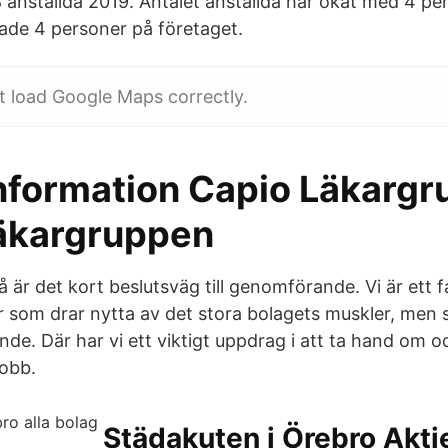
8 anställda 2019. Antalet anställda har ökat med 4 p
ade 4 personer på företaget.
t load Google Maps correctly.
nformation Capio Läkargr
äkargruppen
 är det kort beslutsväg till genomförande. Vi är ett 
 som drar nytta av det stora bolagets muskler, men 
e. Där har vi ett viktigt uppdrag i att ta hand om oc
jobb.
Städakuten i Örebro Akti