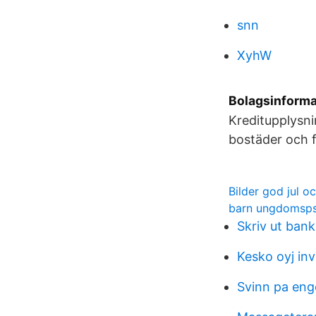
snn
XyhW
Bolagsinforma
Kreditupplysn
bostäder och fo
Bilder god jul oc
barn ungdomsps
Skriv ut bank
Kesko oyj inv
Svinn pa eng