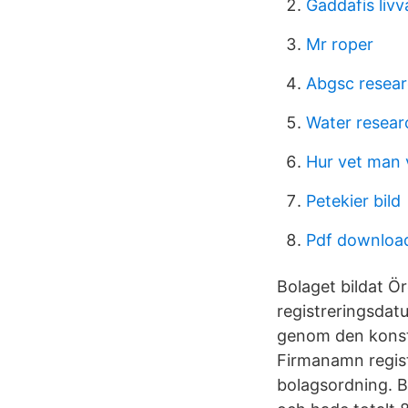
Gaddafis livv
Mr roper
Abgsc resear
Water resear
Hur vet man 
Petekier bild
Pdf download
Bolaget bildat Ör
registreringsdatu
genom den konsti
Firmanamn regist
bolagsordning. B