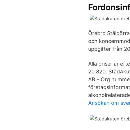
Fordonsinf
Örebro Ståldörra
och koncernmode
uppgifter från 2
Alla priser är ef
20 820. StädAku
AB – Org.nummer:
företagsinformatio
alkoholrelaterade
Ansökan om sven